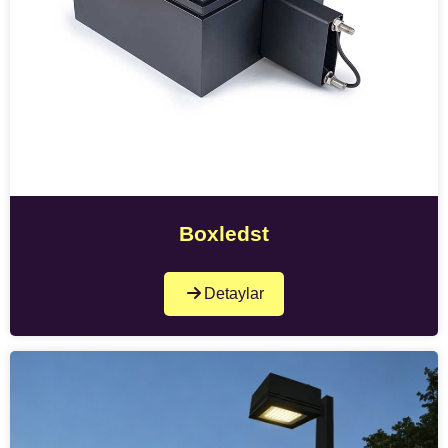
Boxledst
Detaylar