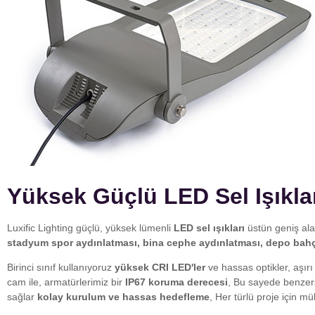
Yüksek Güçlü LED Sel Işıklar
Luxific Lighting güçlü, yüksek lümenli
LED sel ışıkları
üstün geniş alan
stadyum spor aydınlatması, bina cephe aydınlatması, depo bahçe
Birinci sınıf kullanıyoruz
yüksek CRI LED'ler
ve hassas optikler, aşır
cam ile, armatürlerimiz bir
IP67 koruma derecesi
, Bu sayede benzersi
sağlar
kolay kurulum ve hassas hedefleme
, Her türlü proje için m