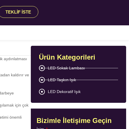
TEKLIF İSTE
Ürün Kategorileri
ik aydınlatması
LED Sokak Lambası
tadan kaldırır ve
LED Taşkın Işık
LED Dekoratif Işık
darbeye
şılamak için çok
etimi önemli
Bizimle İletişime Geçin