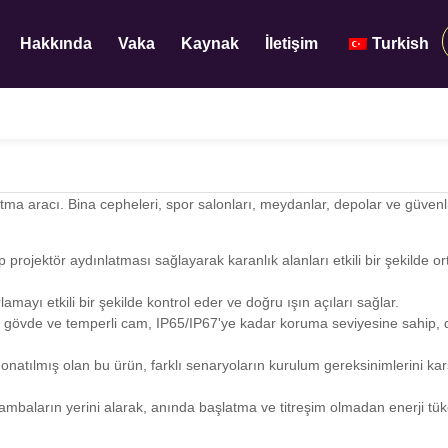
Hakkında
Vaka
Kaynak
İletişim
Turkish
tma aracı. Bina cepheleri, spor salonları, meydanlar, depolar ve güvenl
p projektör aydınlatması sağlayarak karanlık alanları etkili bir şekilde or
mayı etkili bir şekilde kontrol eder ve doğru ışın açıları sağlar.
övde ve temperli cam, IP65/IP67'ye kadar koruma seviyesine sahip, 
donatılmış olan bu ürün, farklı senaryoların kurulum gereksinimlerini kar
ambaların yerini alarak, anında başlatma ve titreşim olmadan enerji tük