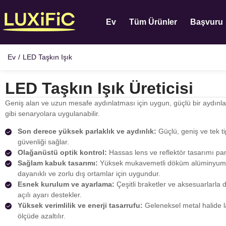
Ev
Tüm Ürünler
Başvuru
Ev
/
LED Taşkın Işık
LED Taşkın Işık Üreticisi
Geniş alan ve uzun mesafe aydınlatması için uygun, güçlü bir aydınla
gibi senaryolara uygulanabilir.
Son derece yüksek parlaklık ve aydınlık:
Güçlü, geniş ve tek ti
güvenliği sağlar.
Olağanüstü optik kontrol:
Hassas lens ve reflektör tasarımı parla
Sağlam kabuk tasarımı:
Yüksek mukavemetli döküm alüminyum g
dayanıklı ve zorlu dış ortamlar için uygundur.
Esnek kurulum ve ayarlama:
Çeşitli braketler ve aksesuarlarla 
açılı ayarı destekler.
Yüksek verimlilik ve enerji tasarrufu:
Geleneksel metal halide l
ölçüde azaltılır.