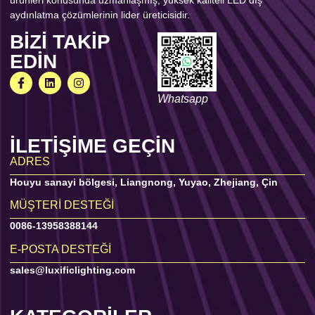
aydınlatma çözümlerinin lider üreticisidir.
BIZI TAKIP
EDIN
Whatsapp
İLETIŞIME GEÇIN
ADRES
Houyu sanayi bölgesi, Liangnong, Yuyao, Zhejiang, Çin
MÜŞTERI DESTEĞI
0086-13958388144
E-POSTA DESTEĞI
sales@luxificlighting.com