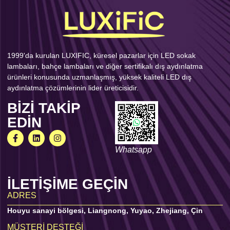
1999'da kurulan LUXIFIC, küresel pazarlar için LED sokak
lambaları, bahçe lambaları ve diğer sertifikalı dış aydınlatma
ürünleri konusunda uzmanlaşmış, yüksek kaliteli LED dış
aydınlatma çözümlerinin lider üreticisidir.
BIZI TAKIP
EDIN
Whatsapp
İLETIŞIME GEÇIN
ADRES
Houyu sanayi bölgesi, Liangnong, Yuyao, Zhejiang, Çin
MÜŞTERI DESTEĞI