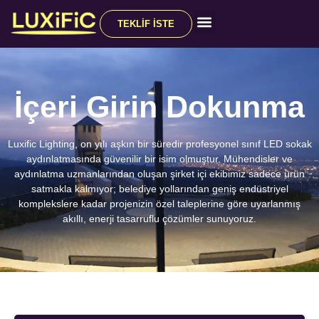
TEKLIF İSTE
Tüm Ürünler
İçeri Girin
Dokunma
Luxific Lighting, on yılı aşkın bir süredir profesyonel sınıf LED sokak
aydınlatmasında güvenilir bir isim olmuştur. Mühendisler ve
aydınlatma uzmanlarından oluşan şirket içi ekibimiz sadece ürün
satmakla kalmıyor; belediye yollarından geniş endüstriyel
komplekslere kadar projenizin özel taleplerine göre uyarlanmış
akıllı, enerji tasarruflu çözümler sunuyoruz.