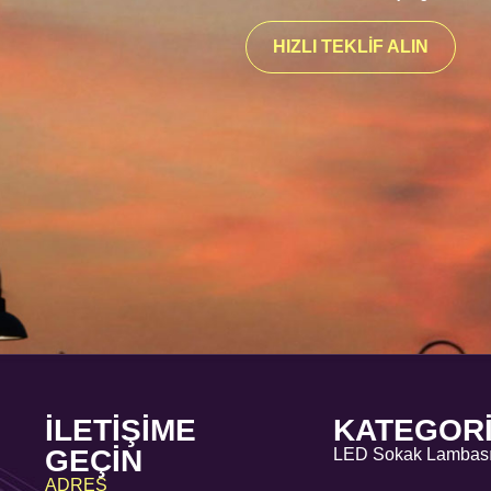
HIZLI TEKLIF ALIN
İLETIŞIME
KATEGOR
GEÇIN
LED Sokak Lambas
ADRES