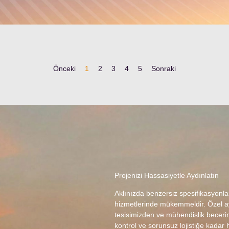
Önceki
1
2
3
4
5
Sonraki
Projenizi Hassasiyetle Aydınlatın
Aklınızda benzersiz spesifikasyonl
hizmetlerinde mükemmeldir. Özel ayd
tesisimizden ve mühendislik becerim
kontrol ve sorunsuz lojistiğe kadar h