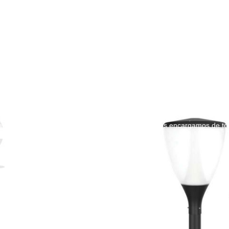
cisión
xific Lighting destaca en servicios OEM y ODM. Aproveche nuestras i
 a sus conceptos de iluminación personalizados. Nos encargamos de to
stica sin fisuras.
cada a su visión exacta.