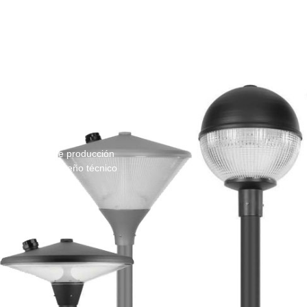
nstalaciones de producción
do, desde el diseño técnico