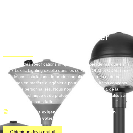
Illuminez votre
Projeter
avec précision
Vous avez des spécifications uniques ou un projet de marque en
tête ? Luxific Lighting excelle dans les services OEM et ODM. Tirez
parti de nos installations de production ultramodernes et de nos
prouesses en matière d'ingénierie pour donner vie à vos concepts
d'éclairage personnalisés. Nous nous occupons de tout, de la
conception technique et du prototypage au contrôle de qualité strict
et à la logistique sans faille.
Envoyez-nous vos exigences et faites l'expérience d'un
partenariat dédié à votre vision exacte.
Obtenir un devis gratuit