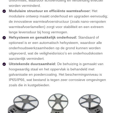
uniformiteit, waardoor lichtvervuiling en verblinding effectief
worden verminderd.
Modulaire structuur en efficiënte warmteafvoer:
Het
modulaire ontwerp maakt onderhoud en upgraden eenvoudig;
de innovatieve warmteafvoerstructuur (zoals nano-verspoten
warmteafvoerlamellen) zorgt voor stabiliteit en een extreem
lange levensduur bij hoog vermogen.
Hefsysteem en gemakkelijk onderhoud:
Standaard of
optioneel is er een automatisch hefsysteem, waardoor alle
onderhoudswerkzaamheden op de grond kunnen worden
uitgevoerd, wat de veiligheidsrisico's en onderhoudskosten
aanzienlijk vermindert.
Uitstekende duurzaamheid:
De behuizing is gemaakt van
hoogwaardig staal en het oppervlak is behandeld met
galvanisatie en poedercoating. Het beschermingsniveau is
IP65/IP66, wat bestand is tegen zeer corrosieve omgevingen
zoals die in kustgebieden.