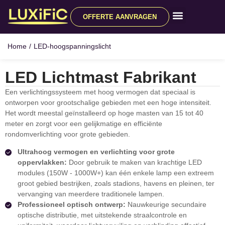
OFFERTE AANVRAGEN
Alle producten
Neem contact op met
Home
/
LED-hoogspanningslicht
LED Lichtmast Fabrikant
Een verlichtingssysteem met hoog vermogen dat speciaal is
ontworpen voor grootschalige gebieden met een hoge intensiteit.
Het wordt meestal geïnstalleerd op hoge masten van 15 tot 40
meter en zorgt voor een gelijkmatige en efficiënte
rondomverlichting voor grote gebieden.
Ultrahoog vermogen en verlichting voor grote
oppervlakken:
Door gebruik te maken van krachtige LED
modules (150W - 1000W+) kan één enkele lamp een extreem
groot gebied bestrijken, zoals stadions, havens en pleinen, ter
vervanging van meerdere traditionele lampen.
Professioneel optisch ontwerp:
Nauwkeurige secundaire
optische distributie, met uitstekende straalcontrole en