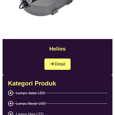
Helios
Detail
Kategori Produk
Lampu Jalan LED
Lampu Banjir LED
Lampu Hias LED