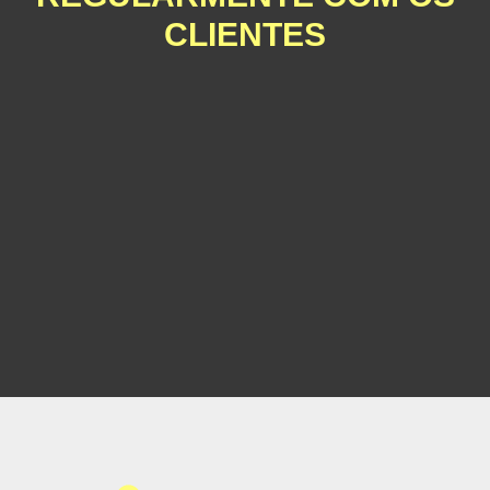
CLIENTES
Mais de 30 anos de fabrico de iluminação exterior com entrega
fiável e estável.
Após a compra do produto, será efectuada uma visita telefónica do
pessoal de vendas, na esperança de obter a sua opinião sobre o
produto, de modo a compreender as necessidades do cliente.