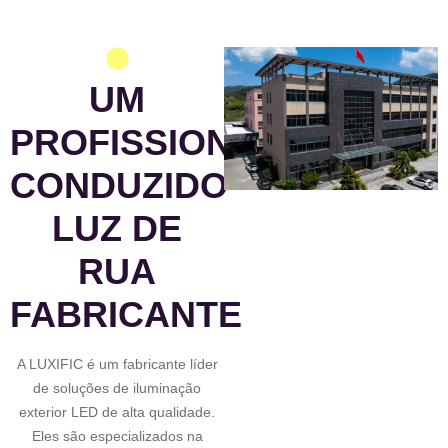
UM
PROFISSIONAL
CONDUZIDO
LUZ DE
RUA
FABRICANTE
A LUXIFIC é um fabricante líder
de soluções de iluminação
exterior LED de alta qualidade.
Eles são especializados na