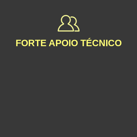
FORTE APOIO TÉCNICO
Mais de 30 anos de fabrico de iluminação exterior com entrega
fiável e estável.
Se tiver algum problema técnico com a instalação do produto,
temos documentos de orientação e vídeos de instalação dedicados
para si.