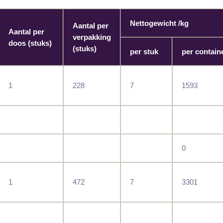
Nettogewicht /kg
Aantal per
Aantal per
verpakking
doos (stuks)
(stuks)
per stuk
per contain
1
228
7
1593
0
1
472
7
3301