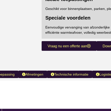
Geschikt voor binnenplaatsen, parken, pl
Speciale voordelen
Eenvoudige vervanging van afzonderlijke m
efficiënte warmteafvoer, volledig weerbes
Vraag nu een offerte aan
Down
oepassing
Afmetingen
Technische informatie
Logisti