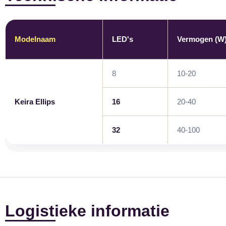
Modelnaam
LED's
Vermogen (W
8
10-20
Keira Ellips
16
20-40
32
40-100
Logistieke informatie