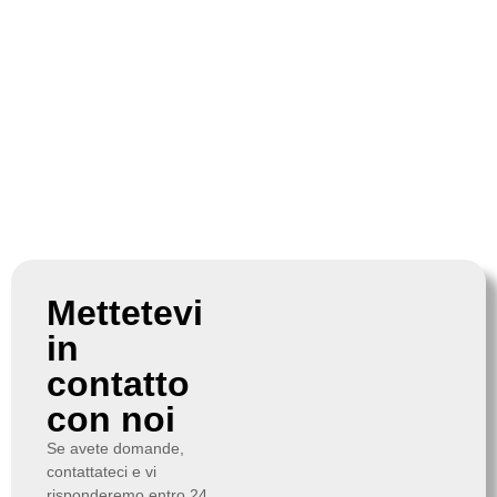
Mettetevi
in
contatto
con noi
Se avete domande,
contattateci e vi
risponderemo entro 24